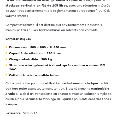
bac de rétention en acier galvanisé à chaud
Le
est conçu pour le
stockage vertical d’un fût de 205 litres
, avec une rétention intégrée
de 220 litres conformément à la réglementation européenne (100 % du
volume stocké).
Compact et robuste, il est destiné aux environnements industriels
manipulant des huiles, hydrocarbures ou solvants non corrosifs.
Caractéristiques
Dimensions : 800 x 800 x H 450 mm
Capacité de rétention : 220 litres
Charge admissible : 300 kg
Structure acier galvanisé à chaud après soudure – norme ISO
1461
Caillebotis acier amovible inclus
utilisation exclusivement statique
Ce bac est prévu pour une
: le fût
manipulable
doit être retiré avant toute manutention. Il est néanmoins
à vide
à l’aide d’un transpalette ou chariot élévateur. Solution simple et
durable pour sécuriser le stockage de liquides polluants dans des zones
à risque.
Référence : SDFR517