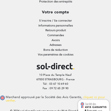
Protection des entrepôts
Votre compte
S'inscrire / Se connecter
Informations personnelles
Retours produit
Commandes
Avoirs
Adresses
Bons de réduction
Vos paramètres de cookies
10 Place du Temple Neuf
67000 STRASBOURG - France
Tél : 03 67 10 69 60
Fax : 09 72 65 29 90
Marchand approuvé par la Société des Avis Garantis,
cliquez ici pour
vérifier
.
9.1
© 2026 sol-direct.fr est une marque de Web Direct SAS |
Plan du site