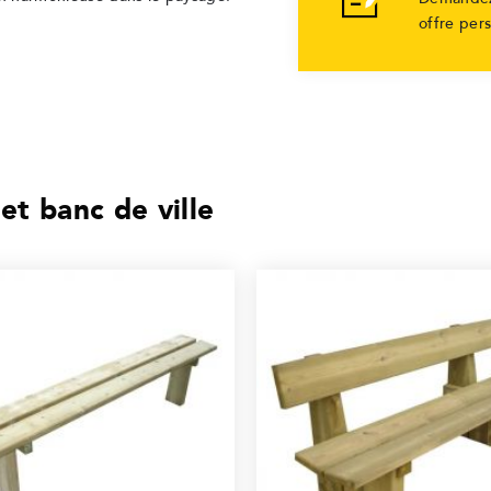
offre per
et banc de ville