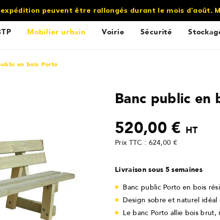
’expédition peuvent être rallongés durant le mois d’août.
BTP
Mobilier urbain
Voirie
Sécurité
Stockag
ublic en bois Porto
Banc public en 
520,00 €
HT
Prix TTC : 624,00 €
Livraison sous 5 semaines
Banc public Porto en bois rés
Design sobre et naturel idéal
Le banc Porto allie bois brut, 