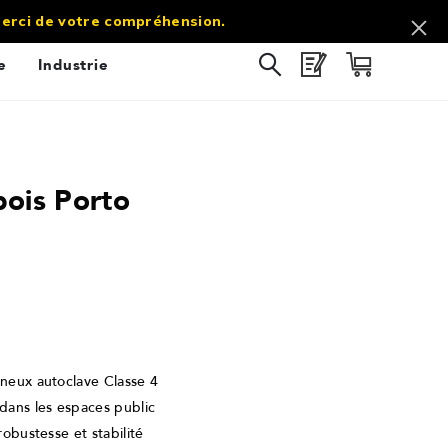
commercial@sol-direct.fr |
03 67 10 69 60
 Merci de votre compréhension.
e
Industrie
bois Porto
ineux autoclave Classe 4
 dans les espaces public
robustesse et stabilité