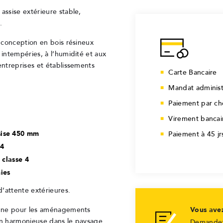
assise extérieure stable,
.
a conception en bois résineux
 intempéries, à l’humidité et aux
entreprises et établissements
Carte Bancaire
Mandat administ
Paiement par c
Virement bancai
sise 450 mm
Paiement à 45 j
 4
 classe 4
ies
d’attente extérieures.
Vous ave
renne pour les aménagements
ion harmonieuse dans le paysage.
Demandez