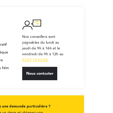
Nos conseillers sont
joignables du lundi au
ratif
jeudi de 9h à 16h et le
hèque
vendredi de 9h à 12h au
03 67 10 69 60.
re
rs fdm
Nous contacter
z une demande particulière ?
 un devis et obtenez une