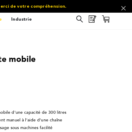
commercial@sol-direct.fr |
03 67 10 69 60
 Merci de votre compréhension.
e
Industrie
te mobile
obile d'une capacité de 300 litres
t manuel à l'aide d'une chaîne
ssage sous machines facilité