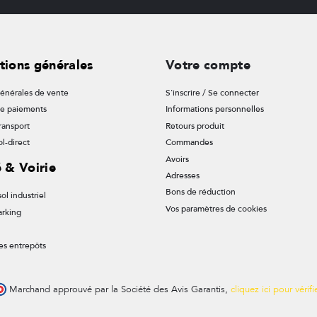
tions générales
Votre compte
énérales de vente
S'inscrire / Se connecter
de paiements
Informations personnelles
ransport
Retours produit
l-direct
Commandes
Avoirs
é & Voirie
Adresses
Bons de réduction
ol industriel
Vos paramètres de cookies
arking
es entrepôts
Marchand approuvé par la Société des Avis Garantis,
cliquez ici pour vérifi