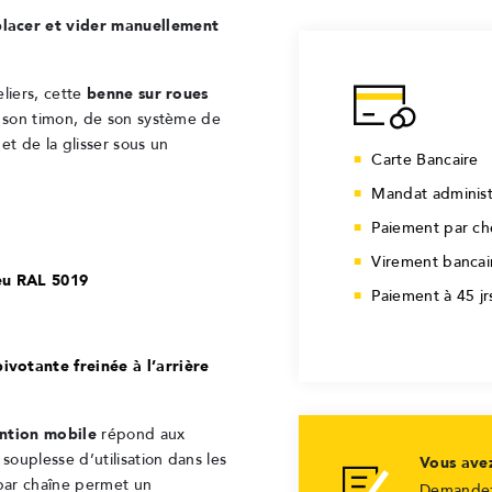
placer et vider manuellement
liers, cette
benne sur roues
e son timon, de son système de
et de la glisser sous un
Carte Bancaire
Mandat administ
Paiement par c
Virement bancai
eu RAL 5019
Paiement à 45 j
ivotante freinée à l’arrière
ntion mobile
répond aux
souplesse d’utilisation dans les
Vous ave
par chaîne permet un
Demandez