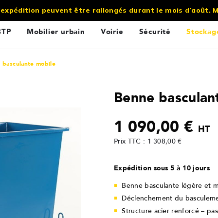
’expédition peuvent être rallongés durant le mois d’août.
BTP
Mobilier urbain
Voirie
Sécurité
Stockag
 basculante mobile
Benne basculan
1 090,00 €
HT
Prix TTC : 1 308,00 €
Expédition sous 5 à 10 jours
Benne basculante légère et m
Déclenchement du basculemen
Structure acier renforcé – pa