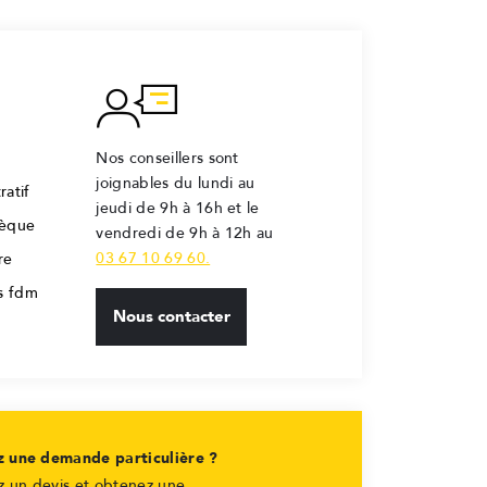
Nos conseillers sont
joignables du lundi au
ratif
jeudi de 9h à 16h et le
hèque
vendredi de 9h à 12h au
03 67 10 69 60.
re
rs fdm
Nous contacter
z une demande particulière ?
 un devis et obtenez une