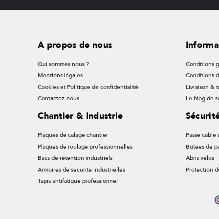
A propos de nous
Informa
Qui sommes nous ?
Conditions g
Mentions légales
Conditions 
Cookies et Politique de confidentialité
Livraison & t
Contactez-nous
Le blog de so
Chantier & Industrie
Sécurit
Plaques de calage chantier
Passe câble s
Plaques de roulage professionnelles
Butées de p
Bacs de rétention industriels
Abris vélos
Armoires de sécurité industrielles
Protection d
Tapis antifatigue professionnel