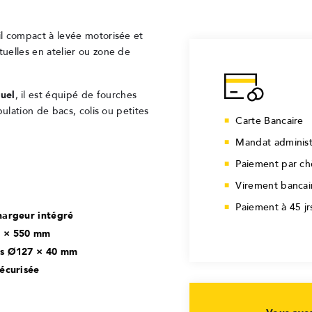
l compact à levée motorisée et
uelles en atelier ou zone de
uel
, il est équipé de fourches
ulation de bacs, colis ou petites
Carte Bancaire
Mandat administ
Paiement par c
Virement bancai
Paiement à 45 j
hargeur intégré
0 × 550 mm
es Ø127 × 40 mm
écurisée