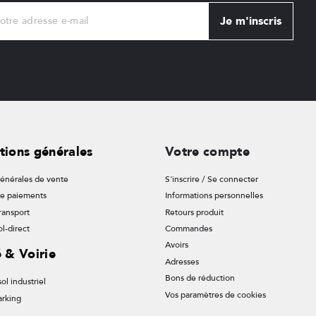
Je m'inscris
tions générales
Votre compte
énérales de vente
S'inscrire / Se connecter
de paiements
Informations personnelles
ransport
Retours produit
l-direct
Commandes
Avoirs
é & Voirie
Adresses
Bons de réduction
ol industriel
Vos paramètres de cookies
arking