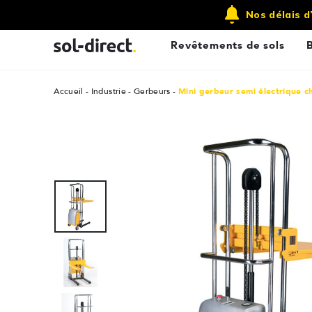
Qui sommes nous ?
Contactez-nous
Nos délais d
Revêtements de sols
Accueil
Industrie
Gerbeurs
Mini gerbeur semi électrique c