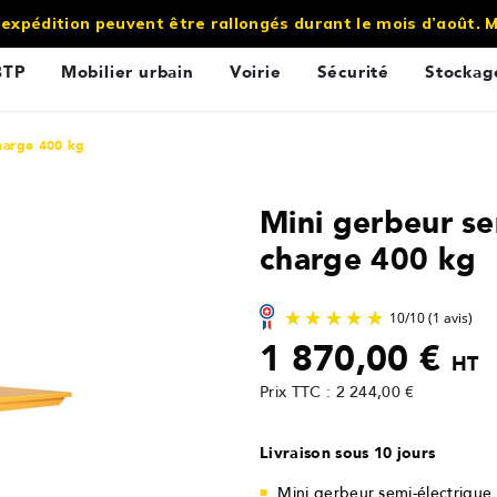
’expédition peuvent être rallongés durant le mois d’août.
BTP
Mobilier urbain
Voirie
Sécurité
Stockag
harge 400 kg
Mini gerbeur se
charge 400 kg
1 870,00 €
HT
Prix TTC : 2 244,00 €
Livraison sous 10 jours
Mini gerbeur semi-électriqu