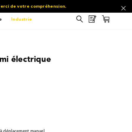
commercial@sol-direct.fr |
03 67 10 69 60
 Merci de votre compréhension.
e
Industrie
mi électrique
10
/
10
(1 avis)
e à déplacement manuel