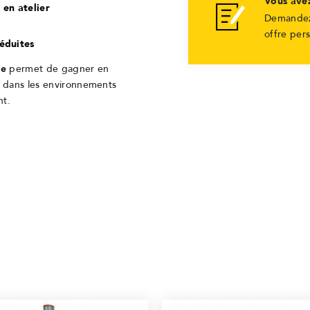
Vous ave
en atelier
Demandez
offre per
réduites
ue
permet de gagner en
nt dans les environnements
nt.