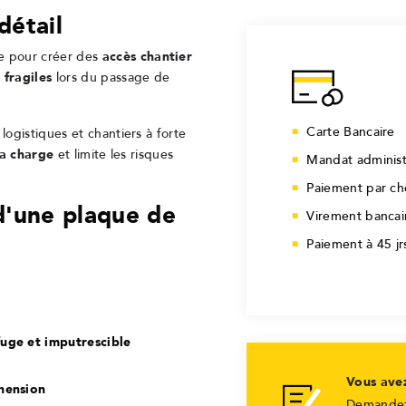
détail
e pour créer des
accès chantier
 fragiles
lors du passage de
Carte Bancaire
logistiques et chantiers à forte
la charge
et limite les risques
Mandat administ
Paiement par c
d'une plaque de
Virement bancai
Paiement à 45 j
uge et imputrescible
Vous ave
hension
Demandez