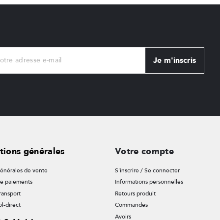
Je m'inscris
tions générales
Votre compte
énérales de vente
S'inscrire / Se connecter
de paiements
Informations personnelles
ransport
Retours produit
l-direct
Commandes
Avoirs