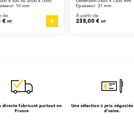
000 x 500 ou 2000 x 1000
Dimension 2400 x 1200 mm
isseur: 10 mm
Epaisseur: 21 mm
r de
À partir de
0 €
235,00 €
HT
HT
n directe fabricant partout en
Une sélection à prix négociée
France
d'usine.