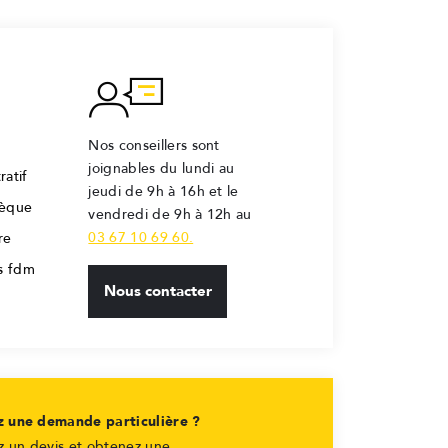
Nos conseillers sont
joignables du lundi au
ratif
jeudi de 9h à 16h et le
hèque
vendredi de 9h à 12h au
03 67 10 69 60.
re
rs fdm
Nous contacter
z une demande particulière ?
 un devis et obtenez une