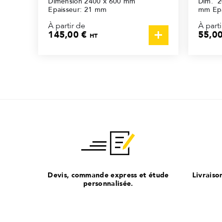
Dimension 2400 x 600 mm
Dim. 2
Epaisseur: 21 mm
mm Epa
À partir de
À parti
145,00 €
55,0
HT
Devis, commande express et étude
Livraiso
personnalisée.