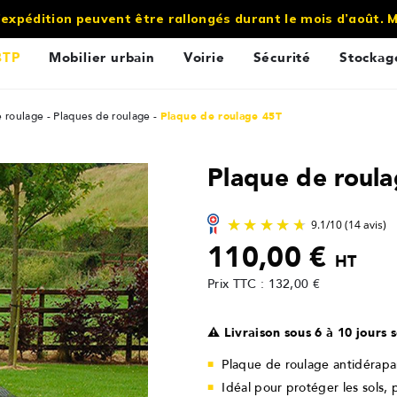
’expédition peuvent être rallongés durant le mois d’août.
BTP
Mobilier urbain
Voirie
Sécurité
Stockag
e roulage
Plaques de roulage
Plaque de roulage 45T
Plaque de roul
110,00 €
HT
Prix TTC : 132,00 €
⚠️ Livraison sous 6 à 10 jours
Plaque de roulage antidérapa
Idéal pour protéger les sols,