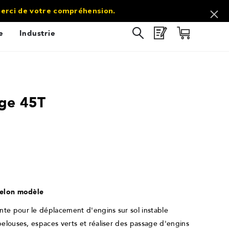
commercial@sol-direct.fr |
03 67 10 69 60
 Merci de votre compréhension.
e
Industrie
age 45T
9.1
/
10
(14 avis)
 selon modèle
nte pour le déplacement d'engins sur sol instable
 pelouses, espaces verts et réaliser des passage d'engins