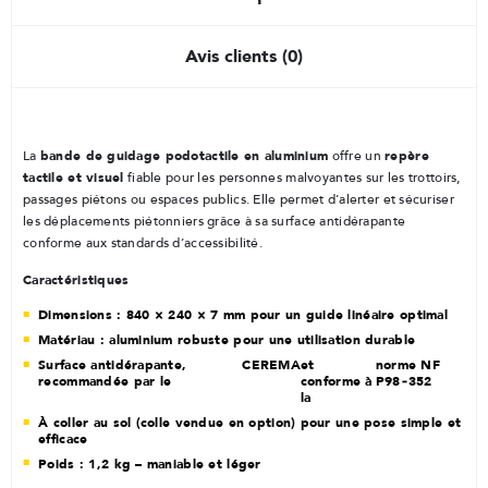
Avis clients (0)
bande de guidage podotactile en aluminium
repère
La
offre un
tactile et visuel
fiable pour les personnes malvoyantes sur les trottoirs,
passages piétons ou espaces publics. Elle permet d’alerter et sécuriser
les déplacements piétonniers grâce à sa surface antidérapante
conforme aux standards d’accessibilité.
Caractéristiques
Dimensions : 840 × 240 × 7 mm pour un guide linéaire optimal
Matériau : aluminium robuste pour une utilisation durable
Surface antidérapante,
CEREMA
et
norme NF
recommandée par le
conforme à
P98‑352
la
À coller au sol (colle vendue en option) pour une pose simple et
efficace
Poids : 1,2 kg – maniable et léger