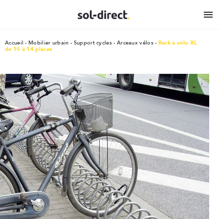

Accueil
Mobilier urbain
Support cycles - Arceaux vélos
Rack à vélo XL
de 10 à 14 places