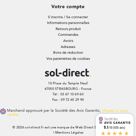
Votre compte
S'inscrire / Se connecter
Informations personnelles
Retours produit
Commandes
Avoirs
Adresses
Bons de réduction
Vos paramètres de cookies
10 Place du Temple Neuf
67000 STRASBOURG - France
Tél : 03 67 10 69 60
Fax : 09 72 65 29 90
Marchand approuvé par la Société des Avis Garantis,
cliquez ici pour
vérifier
.
9.1
/10 (935 avis)
© 2026 sol-direct.fr est une marque de Web Direct SAS |
Plan du site
★★★★★
|
Mentions Légales