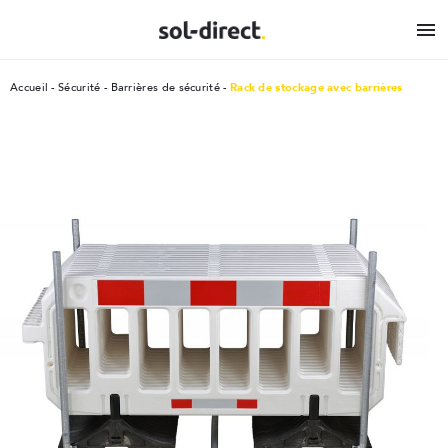

Accueil
Sécurité
Barrières de sécurité
Rack de stockage avec barrières