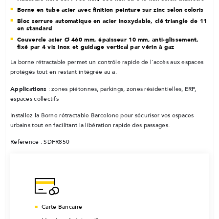
Borne en tube acier avec finition peinture sur zinc selon coloris
Bloc serrure automatique en acier inoxydable, clé triangle de 11
en standard
Couvercle acier Ø 460 mm, épaisseur 10 mm, anti-glissement,
fixé par 4 vis inox et guidage vertical par vérin à gaz
La borne rétractable permet un contrôle rapide de l'accès aux espaces
protégés tout en restant intégrée au
.
a
Applications
: zones piétonnes, parkings, zones résidentielles, ERP,
espaces collectifs
Installez la Borne rétractable Barcelone pour sécuriser vos espaces
urbains tout en facilitant la libération rapide des passages.
Référence : SDFR850
Carte Bancaire