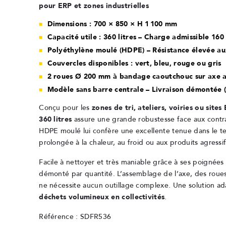
pour ERP et zones industrielles
Dimensions : 700 × 850 × H 1 100 mm
Capacité utile : 360 litres – Charge admissible 160
Polyéthylène moulé (HDPE) – Résistance élevée au
Couvercles disponibles : vert, bleu, rouge ou gris
2 roues Ø 200 mm à bandage caoutchouc sur axe a
Modèle sans barre centrale – Livraison démontée 
Conçu pour les
zones de tri, ateliers, voiries ou sites
360 litres
assure une grande robustesse face aux contra
HDPE moulé lui confère une excellente tenue dans le 
prolongée à la chaleur, au froid ou aux produits agressif
Facile à nettoyer et très maniable grâce à ses poignées et
démonté par quantité. L’assemblage de l’axe, des roues
ne nécessite aucun outillage complexe. Une solution a
déchets volumineux en collectivités
.
Référence : SDFR536