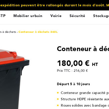
’expédition peuvent être rallongés durant le mois d’août.
BTP
Mobilier urbain
Voirie
Sécurité
Stockag
s à déchets
Conteneur à déchets 360L
Conteneur à dé
180,00 €
HT
Prix TTC : 216,00 €
Départ 5 à 10 jours
Conteneur grande capacité po
Structure HDPE résistante au
Roues solides avec bandage c