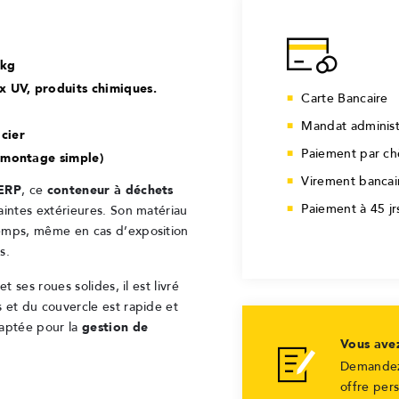
 kg
x UV, produits chimiques.
Carte Bancaire
Mandat administ
cier
Paiement par c
(montage simple)
Virement bancai
 ERP
, ce
conteneur à déchets
Paiement à 45 j
intes extérieures. Son matériau
temps, même en cas d’exposition
s.
 ses roues solides, il est livré
 et du couvercle est rapide et
daptée pour la
gestion de
Vous ave
Demandez
offre per