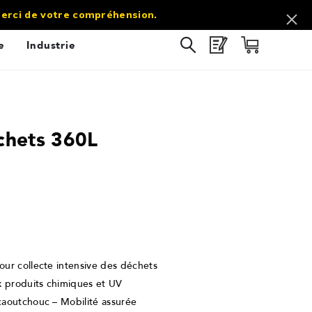
commercial@sol-direct.fr |
03 67 10 69 60
 Merci de votre compréhension.
e
Industrie
chets 360L
ur collecte intensive des déchets
x produits chimiques et UV
aoutchouc – Mobilité assurée