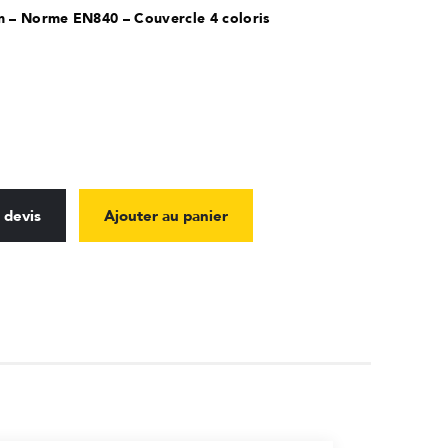
m – Norme EN840 – Couvercle 4 coloris
 devis
Ajouter au panier