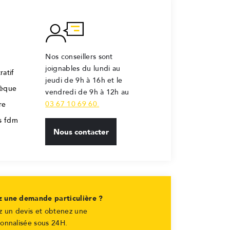
Nos conseillers sont
joignables du lundi au
ratif
jeudi de 9h à 16h et le
hèque
vendredi de 9h à 12h au
03 67 10 69 60.
re
rs fdm
Nous contacter
z une demande particulière ?
 un devis et obtenez une
sonnalisée sous 24H.