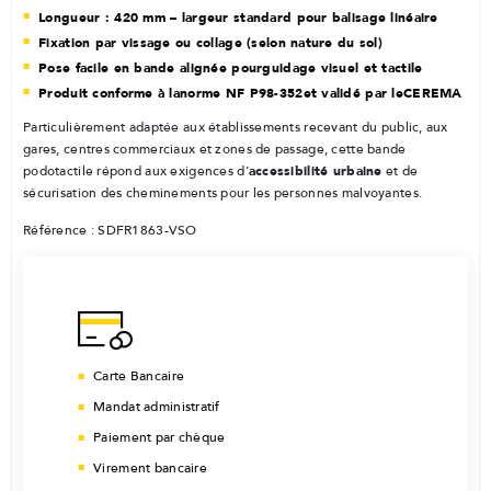
Longueur : 420 mm – largeur standard pour balisage linéaire
Fixation par vissage ou collage (selon nature du sol)
Pose facile en bande alignée pour
guidage visuel et tactile
Produit conforme à la
norme NF P98-352
et validé par le
CEREMA
Particulièrement adaptée aux établissements recevant du public, aux
gares, centres commerciaux et zones de passage, cette bande
accessibilité urbaine
podotactile répond aux exigences d’
et de
sécurisation des cheminements pour les personnes malvoyantes.
Référence : SDFR1863-VSO
Carte Bancaire
Mandat administratif
Paiement par chèque
Virement bancaire