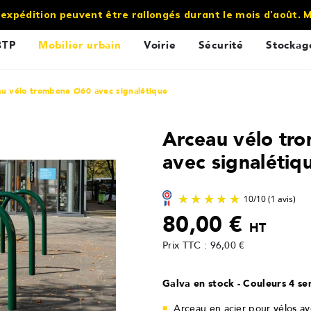
’expédition peuvent être rallongés durant le mois d’août.
BTP
Mobilier urbain
Voirie
Sécurité
Stockag
u vélo trombone Ø60 avec signalétique
Arceau vélo tr
avec signalétiq
80,00 €
HT
Prix TTC : 96,00 €
Galva en stock - Couleurs 4 s
Arceau en acier pour vélos av