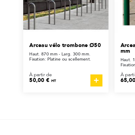
Arceau vélo trombone Ø50
Arce
mm
Haut. 870 mm - Larg. 300 mm.
Fixation: Platine ou scellement.
Haut. 
Fixatio
À partir de
À parti
50,00 €
65,0
HT