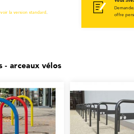
Vous ave
Demandez
:
voir la version standard
.
offre per
 - arceaux vélos