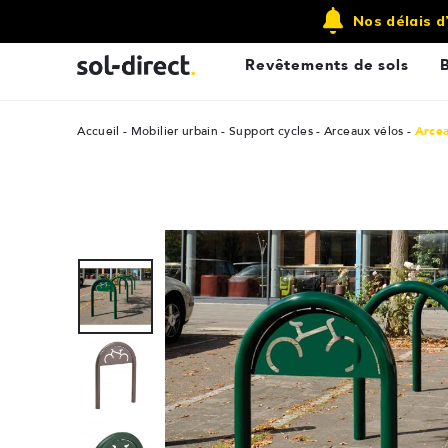
Qui sommes nous ?
Contactez-nous
Nos délais d
Revêtements de sols
Accueil
Mobilier urbain
Support cycles - Arceaux vélos
Arcea