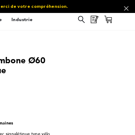
commercial@sol-direct.fr |
03 67 10 69 60
 Merci de votre compréhension.
e
Industrie
ombone Ø60
ue
10
/
10
(1 avis)
emaines
ec signalétique type vélo