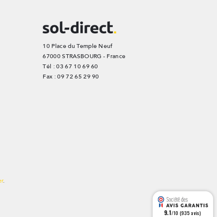
10 Place du Temple Neuf
67000 STRASBOURG - France
Tél : 03 67 10 69 60
Fax : 09 72 65 29 90
er
.
9.1
/10 (935 avis)