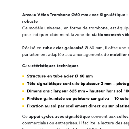
Arceau Vélos Trombone Ø60 mm avec Signalétique : un
robuste
Ce modèle universel, en forme de trombone, est équi
pour indiquer clairement la zone de
stationnement vél
Réalisé en
tube acier galvanisé
Ø 60 mm, il offre une s
parfaitement adaptée aux aménagements de
mobilier 
Caractéristiques techniques
Structure en tube acier Ø 60 mm
Tôle signalétique centrale épaisseur 3 mm – pict
Dimensions : largeur 625 mm – hauteur hors sol 1
Finition galvanisée ou peinture sur galva – 10 colo
Fixation au sol par scellement direct ou sur platin
Ce
appui cycles avec signalétique
convient aux
collec
commerciales ou entreprises. Il facilite la lecture des e