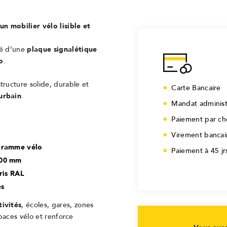
 mobilier vélo lisible et
pé d’une
plaque signalétique
o
.
tructure solide, durable et
Carte Bancaire
urbain
.
Mandat administ
Paiement par c
Virement bancai
ogramme vélo
Paiement à 45 j
000 mm
ris RAL
es
tivités
, écoles, gares, zones
spaces vélo et renforce