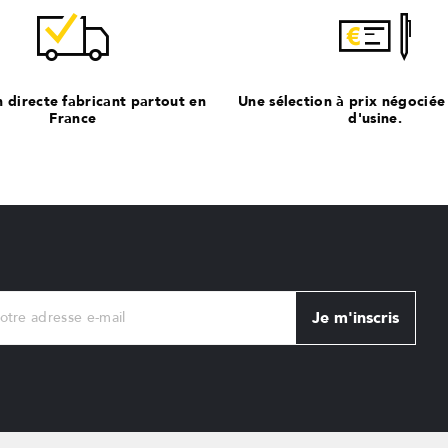
n directe fabricant partout en
Une sélection à prix négociée
France
d'usine.
Je m'inscris