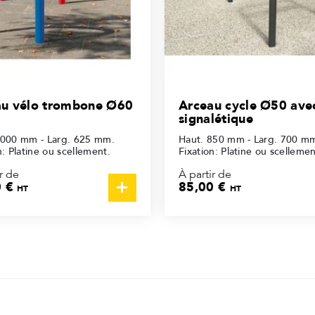
au vélo trombone Ø60
Arceau cycle Ø50 ave
signalétique
1000 mm - Larg. 625 mm.
Haut. 850 mm - Larg. 700 m
n: Platine ou scellement.
Fixation: Platine ou scellemen
r de
À partir de
0 €
85,00 €
HT
HT