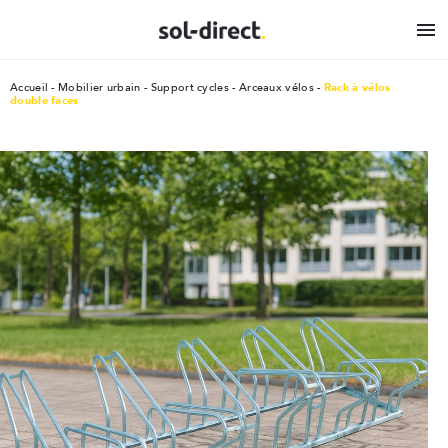

Accueil
Mobilier urbain
Support cycles - Arceaux vélos
Rack à vélos
double faces