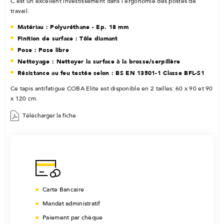
C'est un excellent investissement dans l’ergonomie des postes de
travail.
Matériau : Polyuréthane - Ep. 18 mm
Finition de surface : Tôle diamant
Pose : Pose libre
Nettoyage : Nettoyer la surface à la brosse/serpillère
Résistance au feu testée selon : BS EN 13501-1 Classe BFL-S1
Ce tapis antifatigue COBA Elite est disponible en 2 tailles: 60 x 90 et 90
x 120 cm.
Télécharger la fiche
Carte Bancaire
Mandat administratif
Paiement par chèque