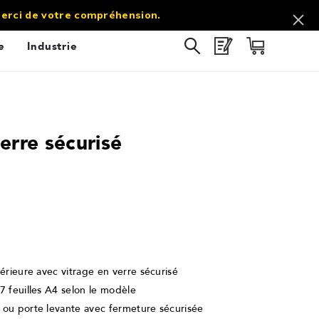
commercial@sol-direct.fr |
03 67 10 69 60
 Merci de votre compréhension.
e
Industrie
erre sécurisé
érieure avec vitrage en verre sécurisé
7 feuilles A4 selon le modèle
 ou porte levante avec fermeture sécurisée