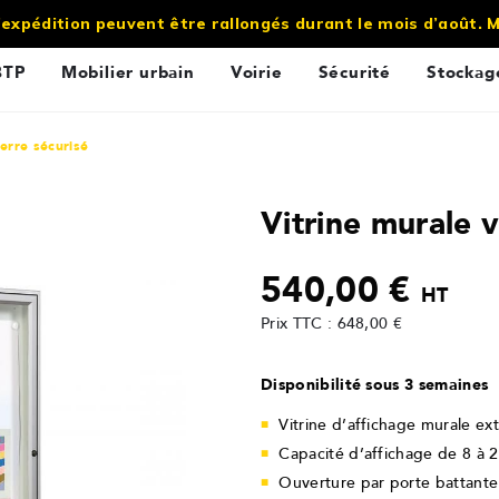
’expédition peuvent être rallongés durant le mois d’août.
BTP
Mobilier urbain
Voirie
Sécurité
Stockag
verre sécurisé
Vitrine murale v
540,00 €
HT
Prix TTC : 648,00 €
Disponibilité sous 3 semaines
Vitrine d’affichage murale ext
Capacité d’affichage de 8 à 2
Ouverture par porte battante