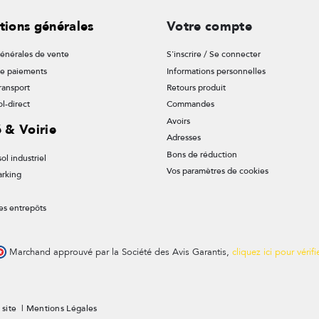
tions générales
Votre compte
énérales de vente
S'inscrire / Se connecter
de paiements
Informations personnelles
ransport
Retours produit
l-direct
Commandes
Avoirs
é & Voirie
Adresses
Bons de réduction
ol industriel
Vos paramètres de cookies
arking
es entrepôts
Marchand approuvé par la Société des Avis Garantis,
cliquez ici pour vérifi
 site
|
Mentions Légales