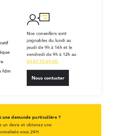
Nos conseillers sont
joignables du lundi au
ratif
jeudi de 9h à 16h et le
hèque
vendredi de 9h à 12h au
03 67 10 69 60.
re
rs fdm
Nous contacter
z une demande particulière ?
 un devis et obtenez une
sonnalisée sous 24H.