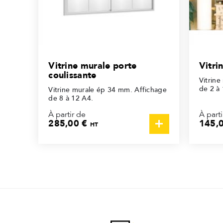
Vitrine murale porte
Vitri
coulissante
Vitrin
de 2 à
Vitrine murale ép 34 mm. Affichage
de 8 à 12 A4.
À partir de
À parti
285,00 €
145,
HT