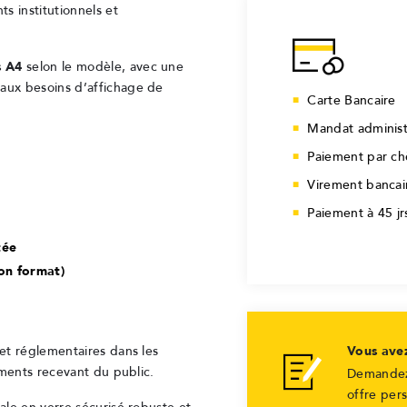
s institutionnels et
s A4
selon le modèle, avec une
 aux besoins d’affichage de
Carte Bancaire
Mandat administ
Paiement par c
Virement bancai
Paiement à 45 j
tée
lon format)
Vous ave
 et réglementaires dans les
sements recevant du public.
Demandez
offre per