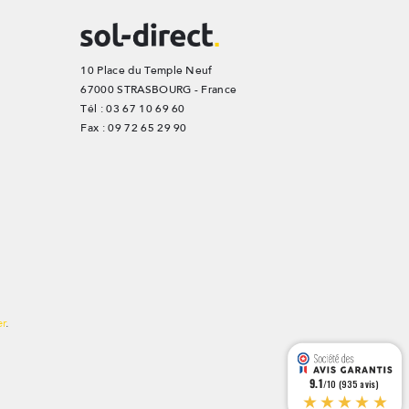
10 Place du Temple Neuf
67000 STRASBOURG - France
Tél : 03 67 10 69 60
Fax : 09 72 65 29 90
er
.
9.1
/10 (935 avis)
★★★★★