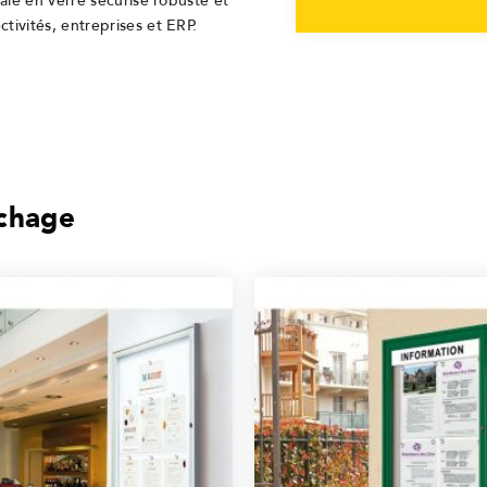
ale en verre sécurisé robuste et
ivités, entreprises et ERP.
ichage